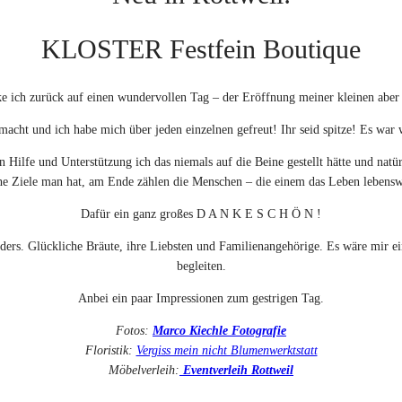
KLOSTER Festfein Boutique
ke ich zurück auf einen wundervollen Tag – der Eröffnung meiner kleinen aber
macht und ich habe mich über jeden einzelnen gefreut! Ihr seid spitze! Es war
 und Unterstützung ich das niemals auf die Beine gestellt hätte und natürlic
che Ziele man hat, am Ende zählen die Menschen – die einem das Leben lebensw
Dafür ein ganz großes D A N K E S C H Ö N !
onders. Glückliche Bräute, ihre Liebsten und Familienangehörige. Es wäre mir
begleiten.
Anbei ein paar Impressionen zum gestrigen Tag.
Fotos:
Marco Kiechle Fotografie
Floristik:
Vergiss mein nicht Blumenwerktstatt
Möbelverleih:
Eventverleih Rottweil